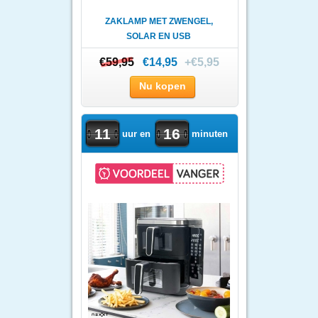
ZAKLAMP MET ZWENGEL,
SOLAR EN USB
€59,95
€59,95
€14,95
+€5,95
Nu kopen
11
16
uur en
minuten