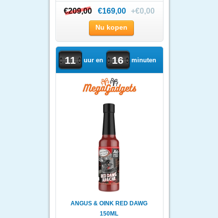
CLEAR CASE
€209,00
€209,00
€169,00
+€0,00
Nu kopen
11
16
uur en
minuten
ANGUS & OINK RED DAWG
150ML