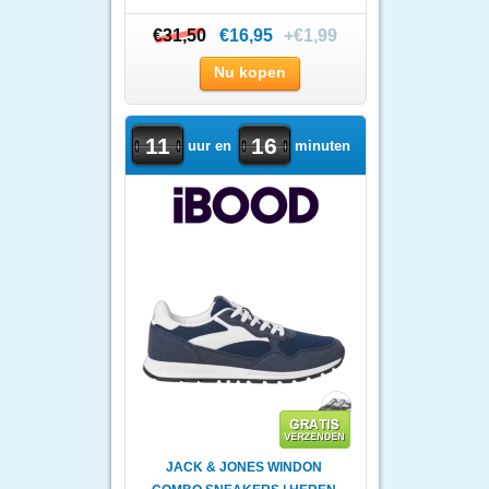
€31,50
€31,50
€16,95
+€1,99
Nu kopen
11
16
uur en
minuten
JACK & JONES WINDON