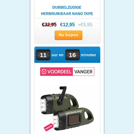
DUBBELZIJDIGE
HERBRUIKBAAR NANO TAPE
3 METER
€32,95
€32,95
€12,95
+€5,95
Nu kopen
11
16
uur en
minuten