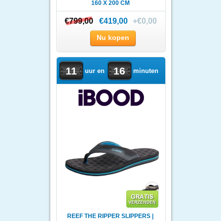
160 X 200 CM
€799,00
€799,00
€419,00
+€0,00
Nu kopen
11
16
uur en
minuten
REEF THE RIPPER SLIPPERS |