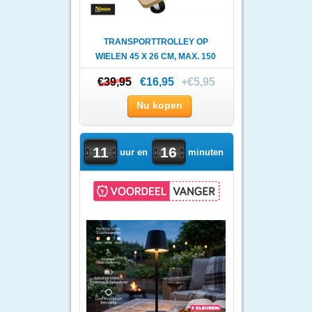
TRANSPORTTROLLEY OP
WIELEN 45 X 26 CM, MAX. 150
KG
€39,95
€39,95
€16,95
+€5,95
Nu kopen
11
16
uur en
minuten