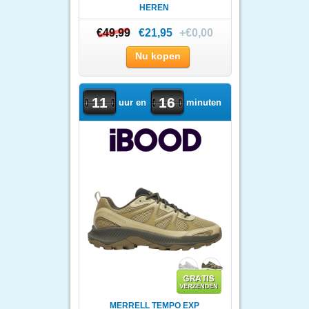
HEREN
€49,99
€49,99
€21,95
+€0,00
Nu kopen
11
16
uur en
minuten
MERRELL TEMPO EXP