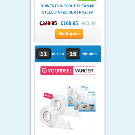
ROWENTA X-FORCE FLEX 9.60
STEELSTOFZUIGER | RH2098
€349,95
€349,95
€169,95
+€0,00
Nu kopen
11
16
uur en
minuten