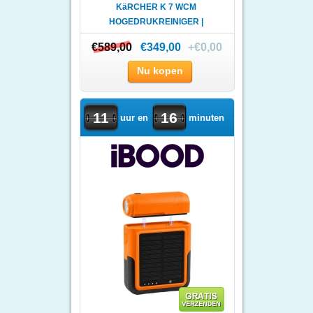
KäRCHER K 7 WCM
HOGEDRUKREINIGER |
WATERGEKOELDE ..
€589,00
€589,00
€349,00
+€0,00
Nu kopen
11
16
uur en
minuten