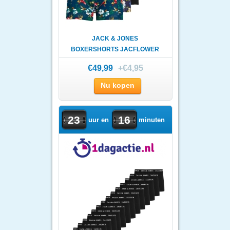
JACK & JONES
BOXERSHORTS JACFLOWER
TRUNKS 6-PACK Z..
€49,99
+€4,95
Nu kopen
23
16
uur en
minuten