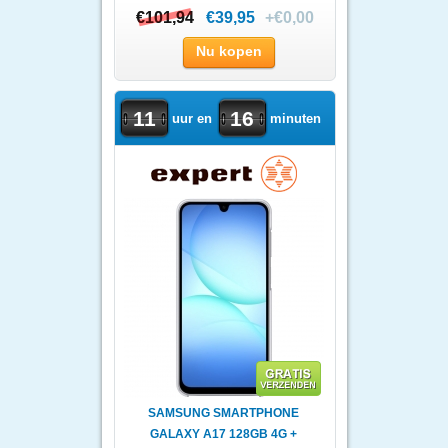
€101,94
€101,94
€39,95
+€0,00
Nu kopen
11
16
uur en
minuten
SAMSUNG SMARTPHONE
GALAXY A17 128GB 4G +