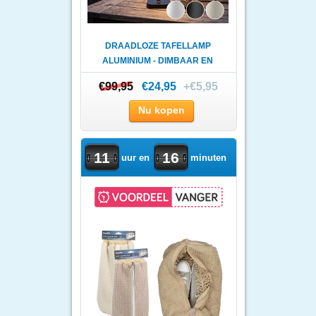
DRAADLOZE TAFELLAMP
ALUMINIUM - DIMBAAR EN
MET KLE..
€99,95
€99,95
€24,95
+€5,95
Nu kopen
11
16
uur en
minuten