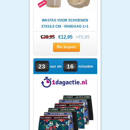
WASTAS VOOR SCHOENEN
37X16,5 CM - VANDAAG 1+1
GRAT..
€39,95
€39,95
€12,95
+€5,95
Nu kopen
23
16
uur en
minuten