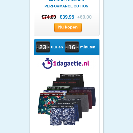
4X UNDER ARMOUR
PERFORMANCE COTTON
CREW NECK T-SHI..
€74,00
€74,00
€39,95
+€0,00
Nu kopen
23
16
uur en
minuten