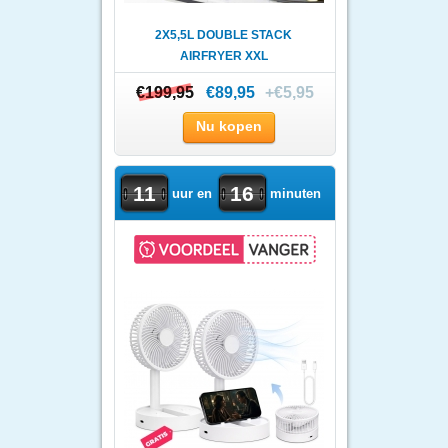
2X5,5L DOUBLE STACK
AIRFRYER XXL
€199,95
€199,95
€89,95
+€5,95
Nu kopen
11
16
uur en
minuten