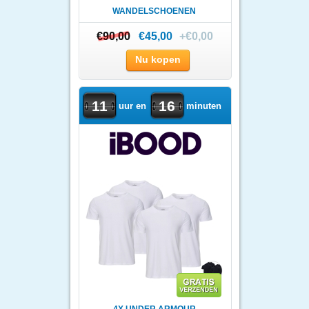
WANDELSCHOENEN
€90,00
€90,00
€45,00
+€0,00
Nu kopen
11
16
uur en
minuten