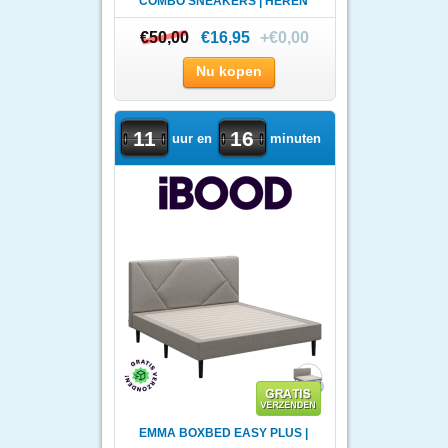
COMBO SNEAKERS | HEREN
€50,00
€50,00
€16,95
+€0,00
Nu kopen
11
16
uur en
minuten
EMMA BOXBED EASY PLUS |