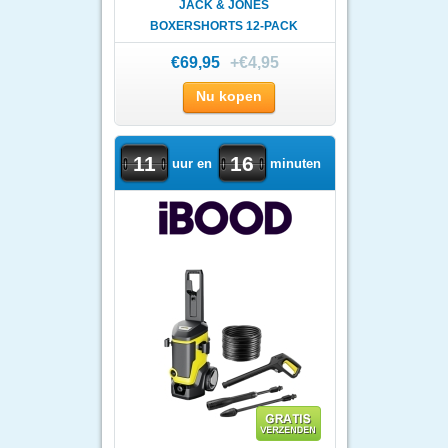
JACK & JONES
BOXERSHORTS 12-PACK
VERRASSINGSPAKKET
€69,95
+€4,95
Nu kopen
11
16
uur en
minuten