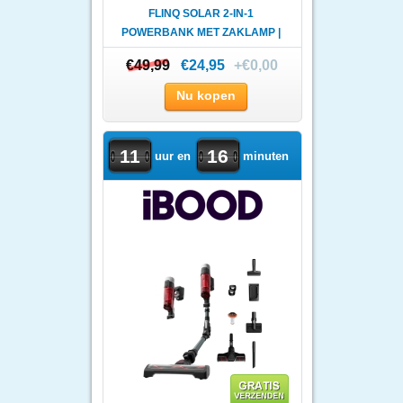
FLINQ SOLAR 2-IN-1
POWERBANK MET ZAKLAMP |
10.000 ..
€49,99
€49,99
€24,95
+€0,00
Nu kopen
11
16
uur en
minuten