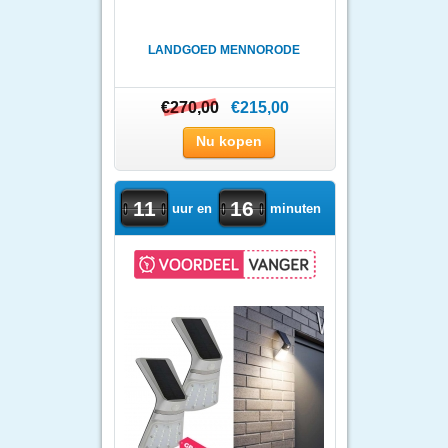
LANDGOED MENNORODE
€270,00
€270,00
€215,00
Nu kopen
11
16
uur en
minuten