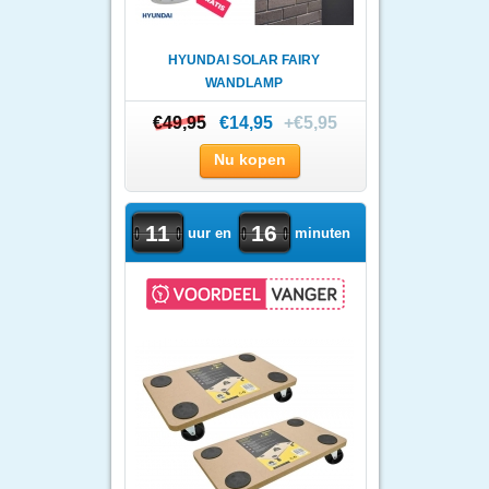
HYUNDAI SOLAR FAIRY
WANDLAMP
€49,95
€49,95
€14,95
+€5,95
Nu kopen
11
16
uur en
minuten