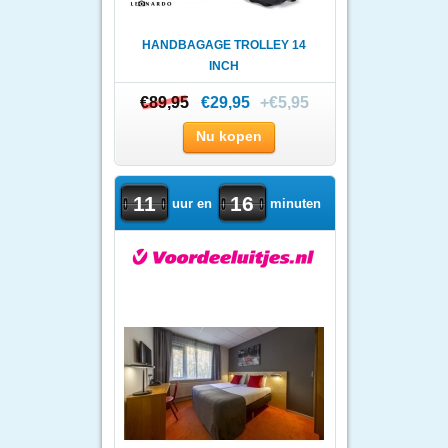
HANDBAGAGE TROLLEY 14
INCH
€89,95
€89,95
€29,95
+€5,95
Nu kopen
11
16
uur en
minuten