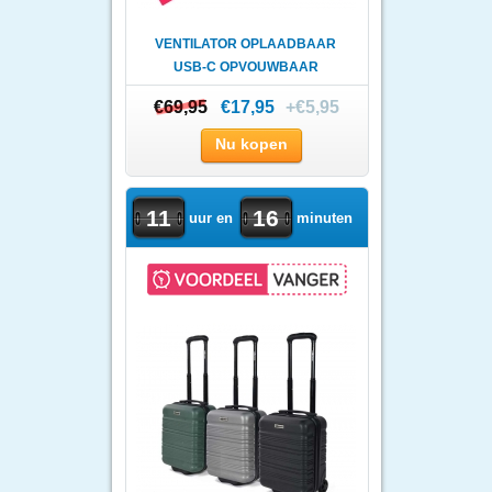
VENTILATOR OPLAADBAAR
USB-C OPVOUWBAAR
€69,95
€69,95
€17,95
+€5,95
Nu kopen
11
16
uur en
minuten