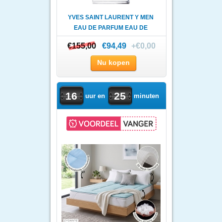
YVES SAINT LAURENT Y MEN
EAU DE PARFUM EAU DE
PARF..
€155,00
€155,00
€94,49
+€0,00
Nu kopen
16
25
uur en
minuten