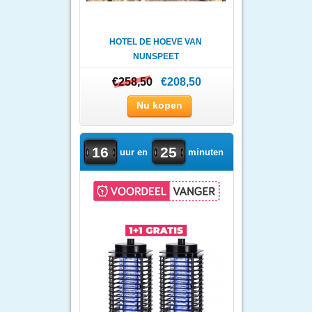
HOTEL DE HOEVE VAN
NUNSPEET
€258,50
€258,50
€208,50
Nu kopen
16
25
uur en
minuten