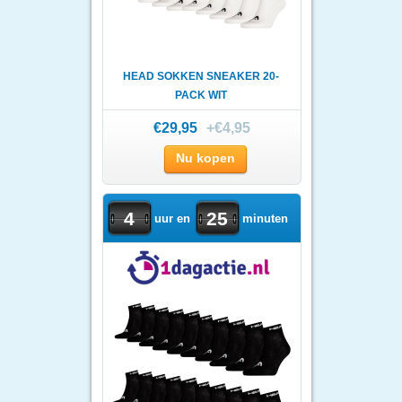
HEAD SOKKEN SNEAKER 20-
PACK WIT
€29,95
+€4,95
Nu kopen
4
25
uur en
minuten