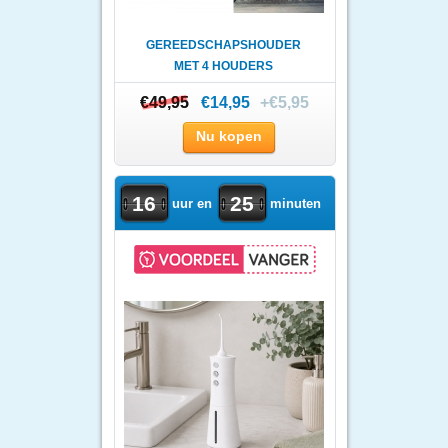
GEREEDSCHAPSHOUDER
MET 4 HOUDERS
€49,95
€49,95
€14,95
+€5,95
Nu kopen
16
25
uur en
minuten