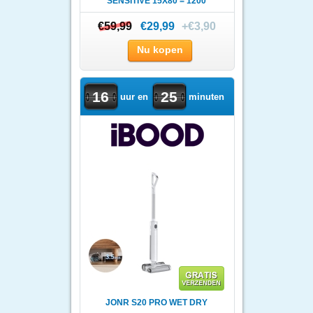
SENSITIVE 15X80 = 1200
STUKS
€59,99
€59,99
€29,99
+€3,90
Nu kopen
16
25
uur en
minuten
JONR S20 PRO WET DRY