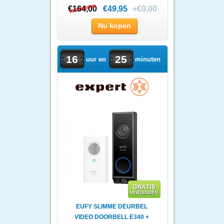
€164,00
€164,00
€49,95
+€0,00
Nu kopen
16
25
uur en
minuten
EUFY SLIMME DEURBEL
VIDEO DOORBELL E340 +