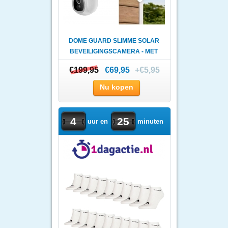
DOME GUARD SLIMME SOLAR
BEVEILIGINGSCAMERA - MET
A..
€199,95
€199,95
€69,95
+€5,95
Nu kopen
4
25
uur en
minuten