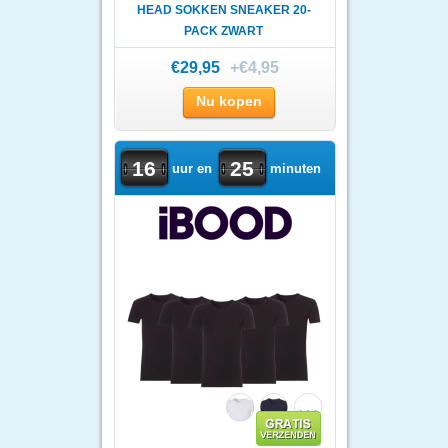
HEAD SOKKEN SNEAKER 20-
PACK ZWART
€29,95
+€4,95
Nu kopen
16
25
uur en
minuten