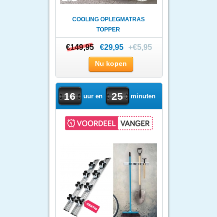
COOLING OPLEGMATRAS
TOPPER
€149,95
€149,95
€29,95
+€5,95
Nu kopen
16
25
uur en
minuten