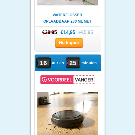
WATERFLOSSER
OPLAADBAAR 230 ML MET
USB-C
€39,95
€39,95
€14,95
+€5,95
Nu kopen
16
25
uur en
minuten