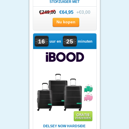
STOFZUIGER MET
BASISSTATION
€249,00
€249,00
€64,95
+€0,00
Nu kopen
16
25
uur en
minuten
DELSEY NOW HARDSIDE