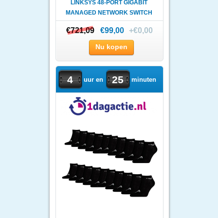
LINKSYS 48-PORT GIGABIT
MANAGED NETWORK SWITCH
WIT..
€721,09
€721,09
€99,00
+€0,00
Nu kopen
4
25
uur en
minuten