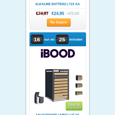
ALKALINE BATTERIJ | 72X AA
+ 36..
€74,97
€74,97
€24,95
+€0,00
Nu kopen
16
25
uur en
minuten