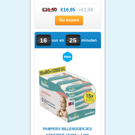
€31,50
€31,50
€16,95
+€1,99
Nu kopen
16
25
uur en
minuten
PAMPERS BILLENDOEKJES