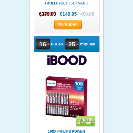
TROLLEYSET | SET VAN 3
€379,00
€379,00
€149,95
+€0,00
Nu kopen
16
25
uur en
minuten
108X PHILIPS POWER