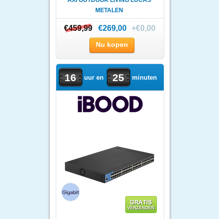
AXI OUTDOOR LIVING LUCAS
METALEN
CONTAINEROMBOUW |..
€459,99
€459,99
€269,00
+€0,00
Nu kopen
16
25
uur en
minuten