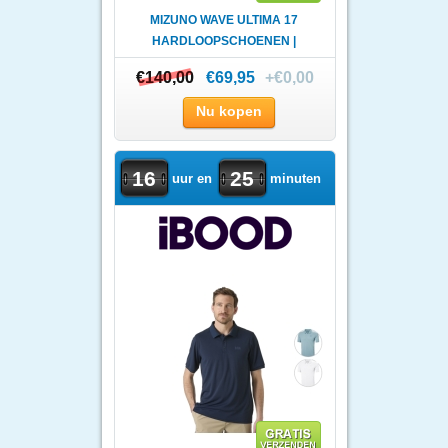
MIZUNO WAVE ULTIMA 17
HARDLOOPSCHOENEN |
HEREN
€140,00
€140,00
€69,95
+€0,00
Nu kopen
16
25
uur en
minuten