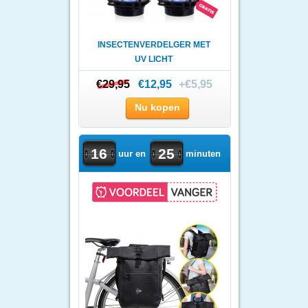
INSECTENVERDELGER MET
UV LICHT
€29,95
€29,95
€12,95
+€5,95
Nu kopen
16
25
uur en
minuten