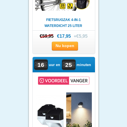
FIETSRUGZAK 4-IN-1
WATERDICHT 25 LITER
€59,95
€59,95
€17,95
+€5,95
Nu kopen
16
25
uur en
minuten