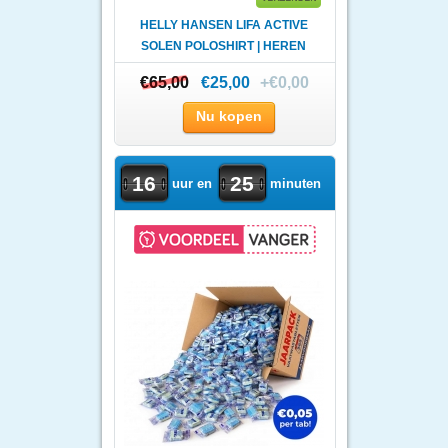
HELLY HANSEN LIFA ACTIVE
SOLEN POLOSHIRT | HEREN
€65,00
€65,00
€25,00
+€0,00
Nu kopen
16
25
uur en
minuten