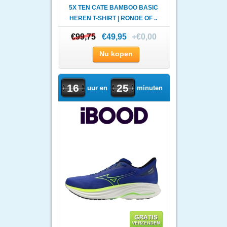
5X TEN CATE BAMBOO BASIC
HEREN T-SHIRT | RONDE OF ..
€99,75
€99,75
€49,95
+€0,00
Nu kopen
16
25
uur en
minuten