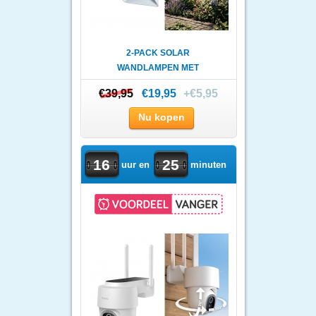
2-PACK SOLAR
WANDLAMPEN MET
BEWEGINGSSENSOR - KRAC..
€39,95
€39,95
€19,95
+€5,95
Nu kopen
16
25
uur en
minuten