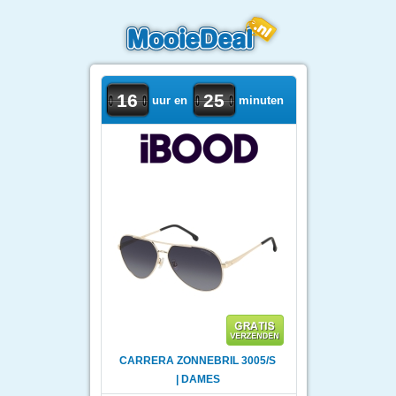
16
25
uur en
minuten
CARRERA ZONNEBRIL 3005/S
| DAMES