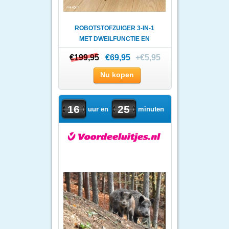
ROBOTSTOFZUIGER 3-IN-1
MET DWEILFUNCTIE EN
DOCKING..
€199,95
€199,95
€69,95
+€5,95
Nu kopen
16
25
uur en
minuten