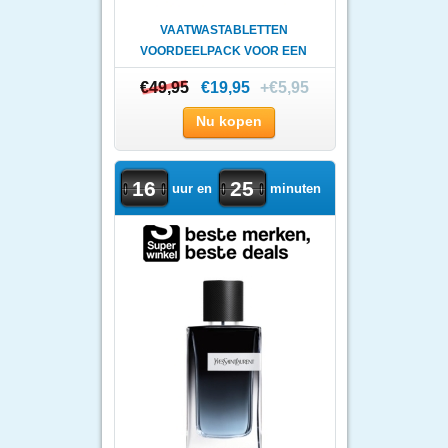
VAATWASTABLETTEN
VOORDEELPACK VOOR EEN
VOORDELIGE ..
€49,95
€49,95
€19,95
+€5,95
Nu kopen
16
25
uur en
minuten