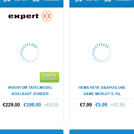
INVENTUM TAFELMODEL
HEMA REVE D&APOS;UNE
KOELKAST ZONDER
DAME MERLOT 0.75L
VRIESVAK KK55EXP
€229,00
€229,00
€199,00
+€0,00
€7,99
€7,99
€5,99
+€2,95
Meer info
Meer info