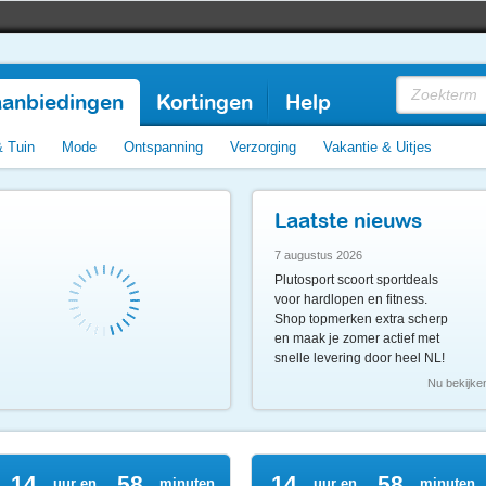
anbiedingen
Kortingen
Help
& Tuin
Mode
Ontspanning
Verzorging
Vakantie & Uitjes
Laatste nieuws
7 augustus 2026
Plutosport scoort sportdeals
voor hardlopen en fitness.
Shop topmerken extra scherp
en maak je zomer actief met
snelle levering door heel NL!
Nu bekijke
14
58
14
58
uur en
minuten
uur en
minuten