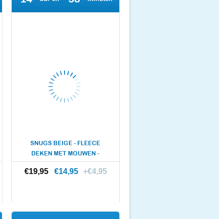
SNUGS BEIGE - FLEECE
DEKEN MET MOUWEN -
DEKEN 140 ..
€19,95
€19,95
€14,95
+€4,95
Meer info