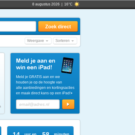
8 augustus 2026 | 16°C
Weergave
Sorteren
Meld je aan en
win een iPad!
Meld je GRATIS aan en we
houden je op de hoogte van
alle aanbiedingen en kortingsacties
en maak direct kans op een iPad!
n
14
58
uur en
minuten