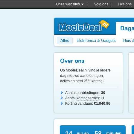
Onze websites
|
Volg ons
|
Like ons
Daga
Alles
Elektronica & Gadgets
Huis 
Over ons
Op MooieDeal.nl vind je iedere
dag nieuwe aanbiedingen,
acties en héél véél korting!
Aantal
aanbiedingen
:
30
Aantal
kortingsacties
:
11
Korting vandaag:
€1.840,96
14
58
uur en
minuten