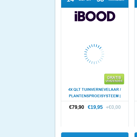
4X QLT TUINVERNEVELAAR /
PLANTENSPROEISYSTEEM |
15 M
€79,90
€79,90
€19,95
+€0,00
Meer info