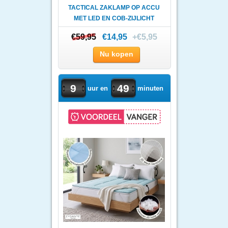
TACTICAL ZAKLAMP OP ACCU
MET LED EN COB-ZIJLICHT
€59,95
€59,95
€14,95
+€5,95
Nu kopen
9
49
uur en
minuten