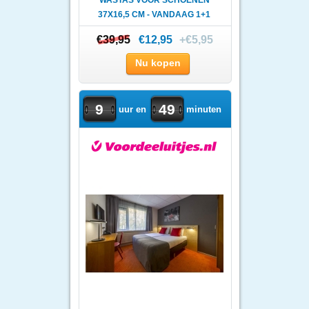
WASTAS VOOR SCHOENEN
37X16,5 CM - VANDAAG 1+1
GRAT..
€39,95
€39,95
€12,95
+€5,95
Nu kopen
9
49
uur en
minuten