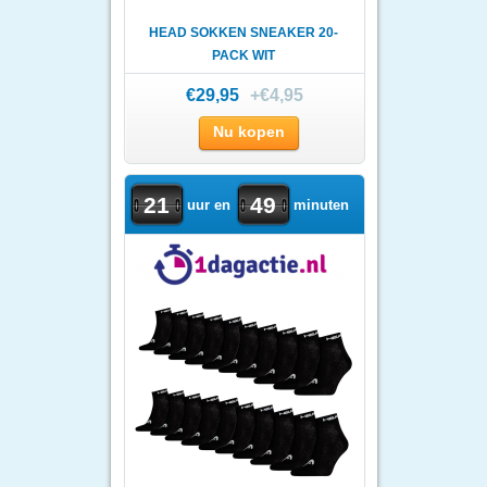
HEAD SOKKEN SNEAKER 20-
PACK WIT
€29,95
+€4,95
Nu kopen
21
49
uur en
minuten