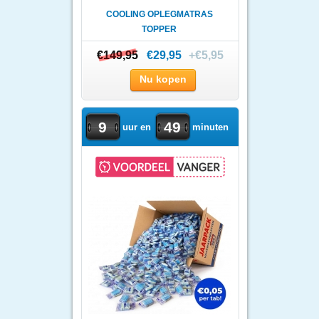
COOLING OPLEGMATRAS
TOPPER
€149,95
€149,95
€29,95
+€5,95
Nu kopen
9
49
uur en
minuten