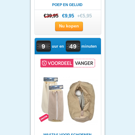
POEP EN GELUID
€39,95
€39,95
€9,95
+€5,95
Nu kopen
9
49
uur en
minuten