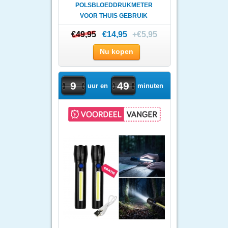
POLSBLOEDDRUKMETER
VOOR THUIS GEBRUIK
€49,95
€49,95
€14,95
+€5,95
Nu kopen
9
49
uur en
minuten