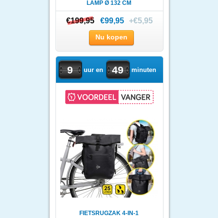
LAMP Ø 132 CM
€199,95
€199,95
€99,95
+€5,95
Nu kopen
9
49
uur en
minuten
FIETSRUGZAK 4-IN-1