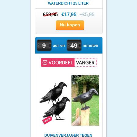
WATERDICHT 25 LITER
€59,95
€59,95
€17,95
+€5,95
Nu kopen
9
49
uur en
minuten
DUIVENVERJAGER TEGEN