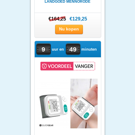
LANDGOED MENNORODE
€164,25
€164,25
€129,25
Nu kopen
9
49
uur en
minuten