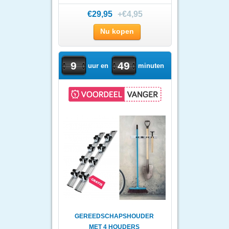
€29,95
+€4,95
Nu kopen
9
49
uur en
minuten
GEREEDSCHAPSHOUDER
MET 4 HOUDERS