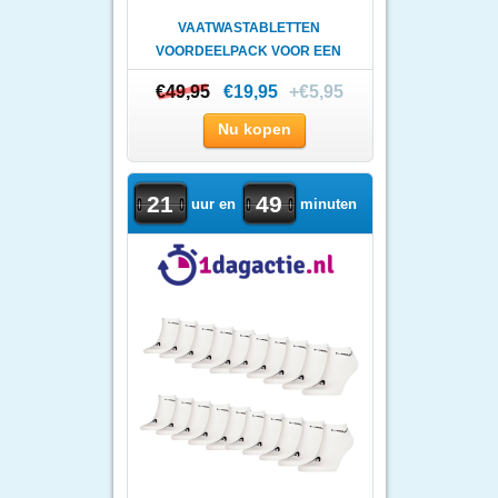
VAATWASTABLETTEN
VOORDEELPACK VOOR EEN
VOORDELIGE ..
€49,95
€49,95
€19,95
+€5,95
Nu kopen
21
49
uur en
minuten