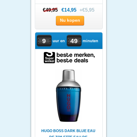
€49,95
€49,95
€14,95
+€5,95
Nu kopen
9
49
uur en
minuten
HUGO BOSS DARK BLUE EAU