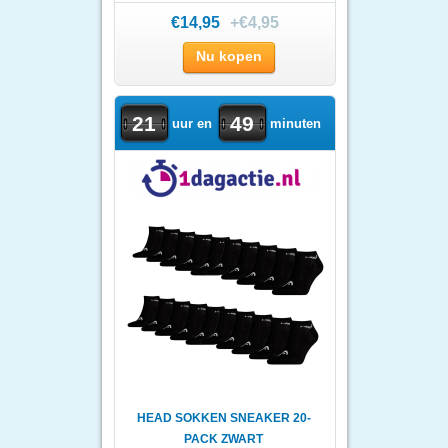
VOETBAL
€14,95
+€4,95
Nu kopen
21
49
uur en
minuten
HEAD SOKKEN SNEAKER 20-
PACK ZWART