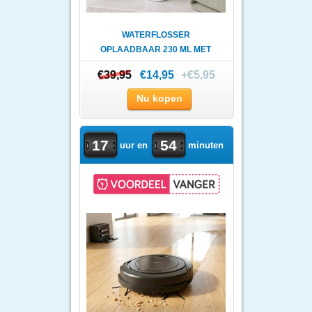
WATERFLOSSER
OPLAADBAAR 230 ML MET
USB-C
€39,95
€39,95
€14,95
+€5,95
Nu kopen
17
54
uur en
minuten