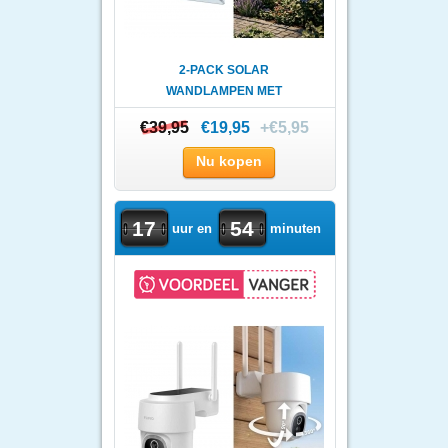
2-PACK SOLAR
WANDLAMPEN MET
BEWEGINGSSENSOR - KRAC..
€39,95
€39,95
€19,95
+€5,95
Nu kopen
17
54
uur en
minuten