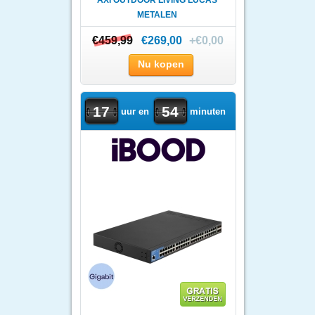
AXI OUTDOOR LIVING LUCAS
METALEN
CONTAINEROMBOUW |..
€459,99
€459,99
€269,00
+€0,00
Nu kopen
17
54
uur en
minuten