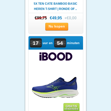
5X TEN CATE BAMBOO BASIC
HEREN T-SHIRT | RONDE OF ..
€99,75
€99,75
€49,95
+€0,00
Nu kopen
17
54
uur en
minuten