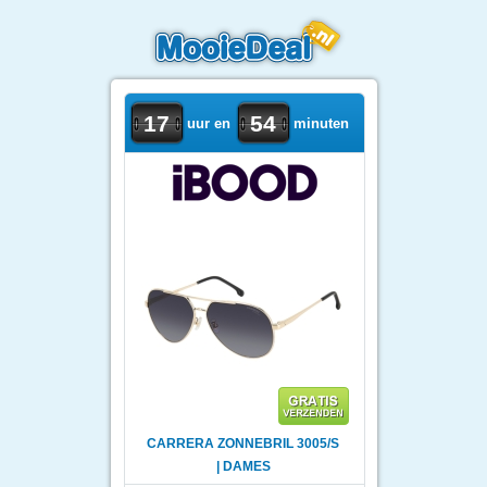
17
54
uur en
minuten
CARRERA ZONNEBRIL 3005/S
| DAMES