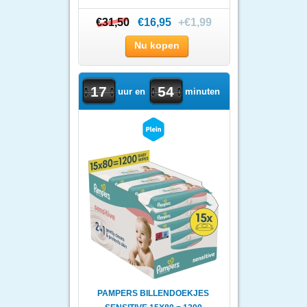
€31,50
€31,50
€16,95
+€1,99
Nu kopen
17
54
uur en
minuten
PAMPERS BILLENDOEKJES