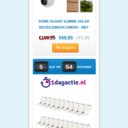
DOME GUARD SLIMME SOLAR
BEVEILIGINGSCAMERA - MET
A..
€199,95
€199,95
€69,95
+€5,95
Nu kopen
5
54
uur en
minuten