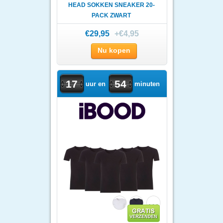
HEAD SOKKEN SNEAKER 20-
PACK ZWART
€29,95
+€4,95
Nu kopen
17
54
uur en
minuten