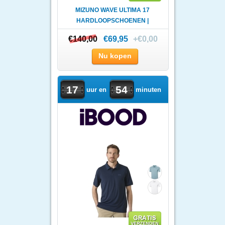
MIZUNO WAVE ULTIMA 17
HARDLOOPSCHOENEN |
HEREN
€140,00
€140,00
€69,95
+€0,00
Nu kopen
17
54
uur en
minuten