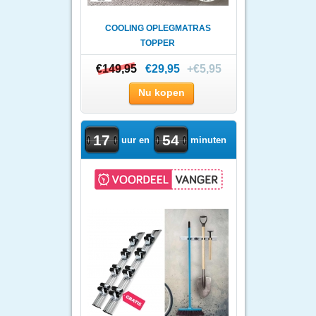
COOLING OPLEGMATRAS
TOPPER
€149,95
€149,95
€29,95
+€5,95
Nu kopen
17
54
uur en
minuten