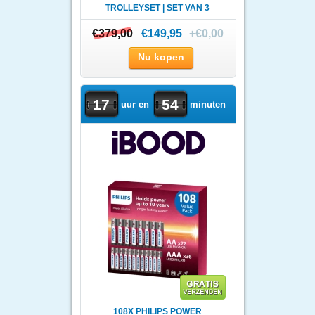
TROLLEYSET | SET VAN 3
€379,00
€379,00
€149,95
+€0,00
Nu kopen
17
54
uur en
minuten
108X PHILIPS POWER