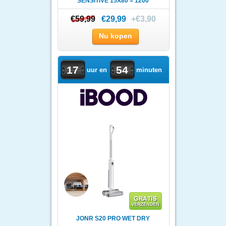
SENSITIVE 15X80 = 1200
STUKS
€59,99
€59,99
€29,99
+€3,90
Nu kopen
17
54
uur en
minuten
JONR S20 PRO WET DRY