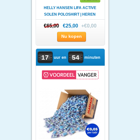
HELLY HANSEN LIFA ACTIVE
SOLEN POLOSHIRT | HEREN
€65,00
€65,00
€25,00
+€0,00
Nu kopen
17
54
uur en
minuten