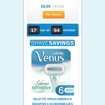
€8,95
+€4,95
Nu kopen
17
54
uur en
minuten
GILLETTE VENUS EMBRACE
SENSITIVE 6 SCHEERMESJES