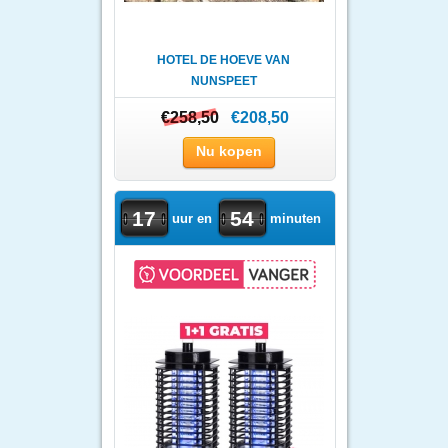
HOTEL DE HOEVE VAN
NUNSPEET
€258,50
€258,50
€208,50
Nu kopen
17
54
uur en
minuten