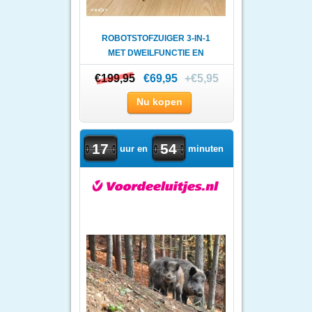
ROBOTSTOFZUIGER 3-IN-1
MET DWEILFUNCTIE EN
DOCKING..
€199,95
€199,95
€69,95
+€5,95
Nu kopen
17
54
uur en
minuten