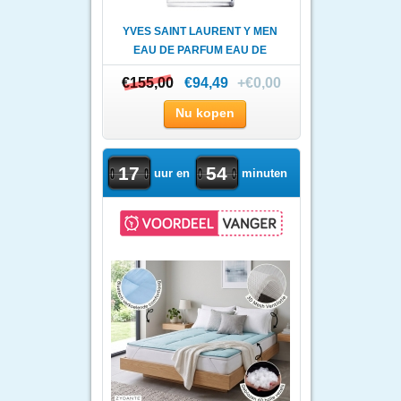
YVES SAINT LAURENT Y MEN
EAU DE PARFUM EAU DE
PARF..
€155,00
€155,00
€94,49
+€0,00
Nu kopen
17
54
uur en
minuten