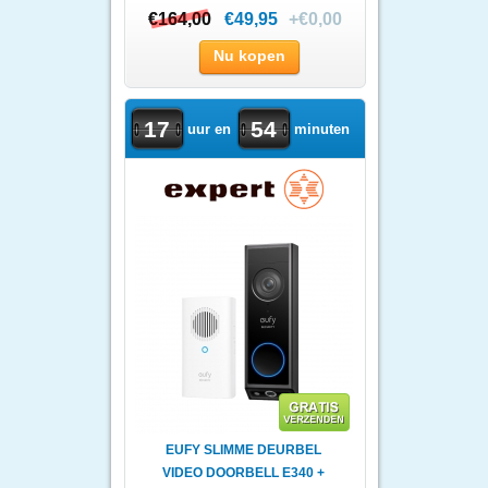
€164,00
€164,00
€49,95
+€0,00
Nu kopen
17
54
uur en
minuten
EUFY SLIMME DEURBEL
VIDEO DOORBELL E340 +