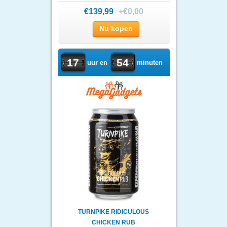
CHIME
€139,99
+€0,00
Nu kopen
17
54
uur en
minuten
TURNPIKE RIDICULOUS
CHICKEN RUB