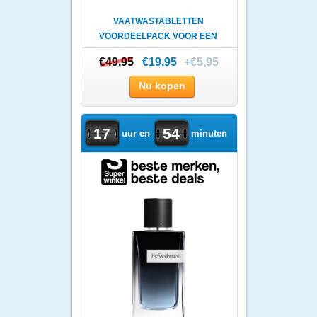
VAATWASTABLETTEN
VOORDEELPACK VOOR EEN
VOORDELIGE ..
€49,95
€49,95
€19,95
+€5,95
Nu kopen
17
54
uur en
minuten