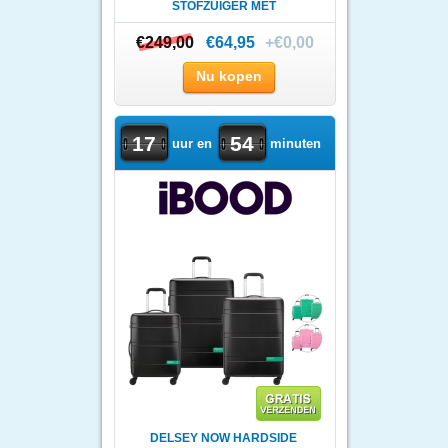
STOFZUIGER MET
BASISSTATION
€249,00
€249,00
€64,95
+€0,00
Nu kopen
17
54
uur en
minuten
DELSEY NOW HARDSIDE