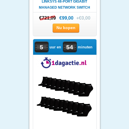
LINKSYS 48-PORT GIGABIT
MANAGED NETWORK SWITCH
WIT..
€721,09
€721,09
€99,00
+€0,00
Nu kopen
5
54
uur en
minuten