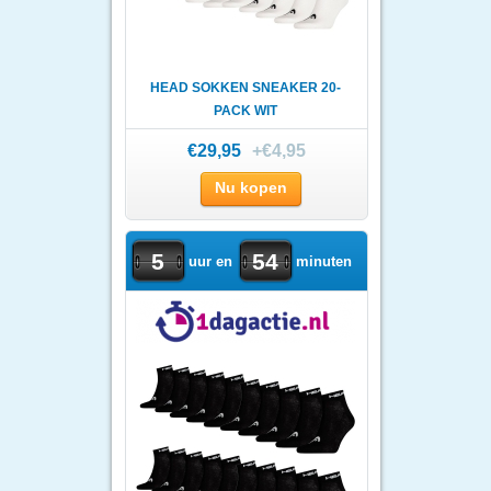
HEAD SOKKEN SNEAKER 20-
PACK WIT
€29,95
+€4,95
Nu kopen
5
54
uur en
minuten