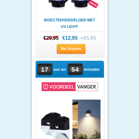
INSECTENVERDELGER MET
UV LICHT
€29,95
€29,95
€12,95
+€5,95
Nu kopen
17
54
uur en
minuten