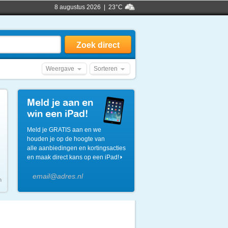
8 augustus 2026 | 23°C
Weergave
Sorteren
Meld je aan en
win een iPad!
Meld je GRATIS aan en we
houden je op de hoogte van
alle aanbiedingen en kortingsacties
en maak direct kans op een iPad!
n
3
11
uur en
minuten