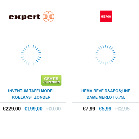
INVENTUM TAFELMODEL
HEMA REVE D&APOS;UNE
KOELKAST ZONDER
DAME MERLOT 0.75L
VRIESVAK KK55EXP
€229,00
€229,00
€199,00
+€0,00
€7,99
€7,99
€5,99
+€2,95
Meer info
Meer info