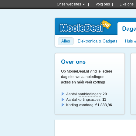
Onze websites
|
Volg ons
|
Like ons
Daga
Alles
Elektronica & Gadgets
Huis 
Over ons
Op MooieDeal.nl vind je iedere
dag nieuwe aanbiedingen,
acties en héél véél korting!
Aantal
aanbiedingen
:
29
Aantal
kortingsacties
:
11
Korting vandaag:
€1.833,96
3
11
uur en
minuten