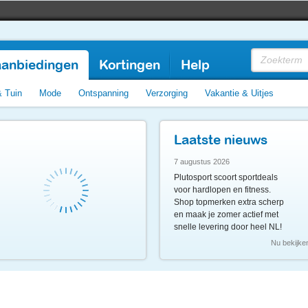
anbiedingen
Kortingen
Help
& Tuin
Mode
Ontspanning
Verzorging
Vakantie & Uitjes
Laatste nieuws
7 augustus 2026
Plutosport scoort sportdeals
voor hardlopen en fitness.
Shop topmerken extra scherp
en maak je zomer actief met
snelle levering door heel NL!
Nu bekijke
3
11
3
11
uur en
minuten
uur en
minuten