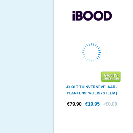
4X QLT TUINVERNEVELAAR /
PLANTENSPROEISYSTEEM |
15 M
€79,90
€79,90
€19,95
+€0,00
Meer info