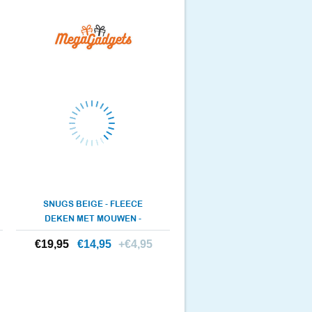
SNUGS BEIGE - FLEECE
DEKEN MET MOUWEN -
DEKEN 140 ..
€19,95
€19,95
€14,95
+€4,95
Meer info