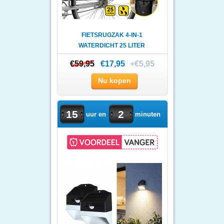
FIETSRUGZAK 4-IN-1
WATERDICHT 25 LITER
€59,95
€59,95
€17,95
+€5,95
Nu kopen
15
2
uur en
minuten