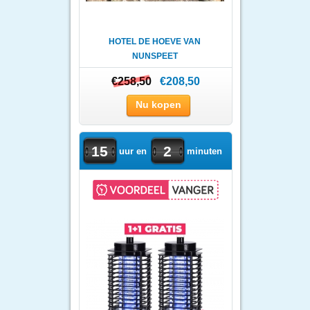
HOTEL DE HOEVE VAN
NUNSPEET
€258,50
€258,50
€208,50
Nu kopen
15
2
uur en
minuten