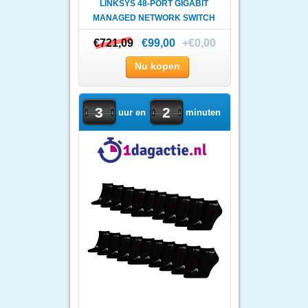
LINKSYS 48-PORT GIGABIT
MANAGED NETWORK SWITCH
WIT..
€721,09
€721,09
€99,00
+€0,00
Nu kopen
3
2
uur en
minuten