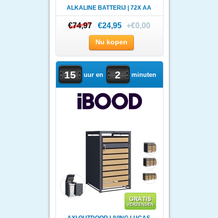
ALKALINE BATTERIJ | 72X AA
+ 36..
€74,97
€74,97
€24,95
+€0,00
Nu kopen
15
2
uur en
minuten