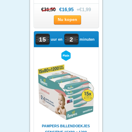
€31,50
€31,50
€16,95
+€1,99
Nu kopen
15
2
uur en
minuten
PAMPERS BILLENDOEKJES