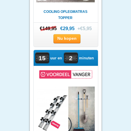
COOLING OPLEGMATRAS
TOPPER
€149,95
€149,95
€29,95
+€5,95
Nu kopen
15
2
uur en
minuten