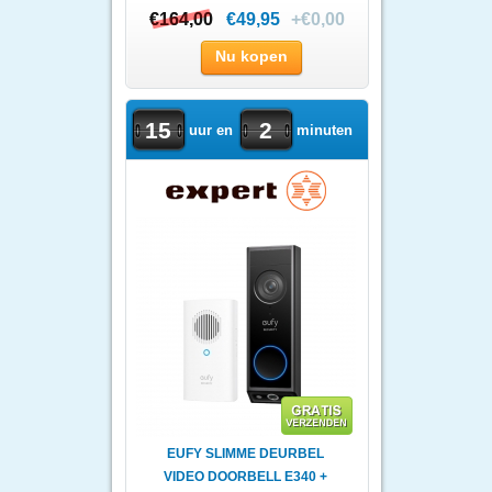
€164,00
€164,00
€49,95
+€0,00
Nu kopen
15
2
uur en
minuten
EUFY SLIMME DEURBEL
VIDEO DOORBELL E340 +