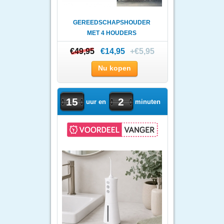
GEREEDSCHAPSHOUDER
MET 4 HOUDERS
€49,95
€49,95
€14,95
+€5,95
Nu kopen
15
2
uur en
minuten