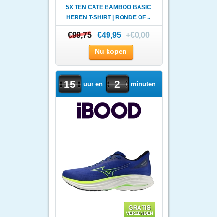
5X TEN CATE BAMBOO BASIC
HEREN T-SHIRT | RONDE OF ..
€99,75
€99,75
€49,95
+€0,00
Nu kopen
15
2
uur en
minuten