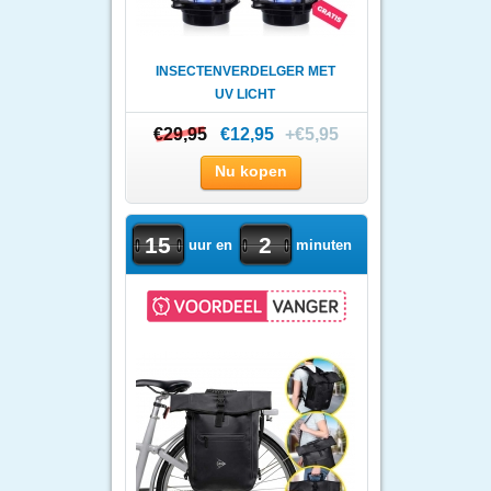
INSECTENVERDELGER MET
UV LICHT
€29,95
€29,95
€12,95
+€5,95
Nu kopen
15
2
uur en
minuten