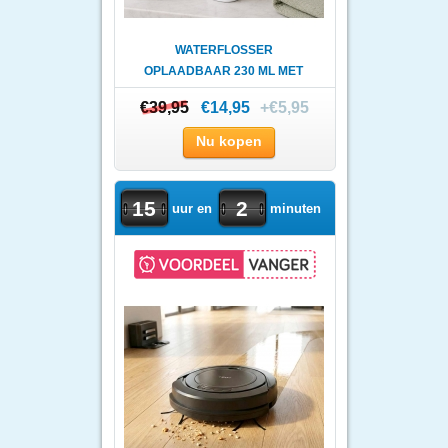
WATERFLOSSER
OPLAADBAAR 230 ML MET
USB-C
€39,95
€39,95
€14,95
+€5,95
Nu kopen
15
2
uur en
minuten