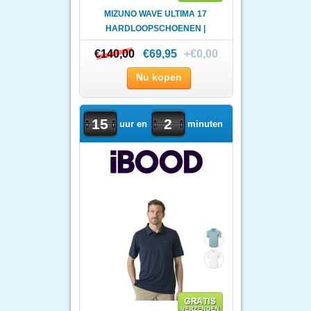
MIZUNO WAVE ULTIMA 17
HARDLOOPSCHOENEN |
HEREN
€140,00
€140,00
€69,95
+€0,00
Nu kopen
15
2
uur en
minuten