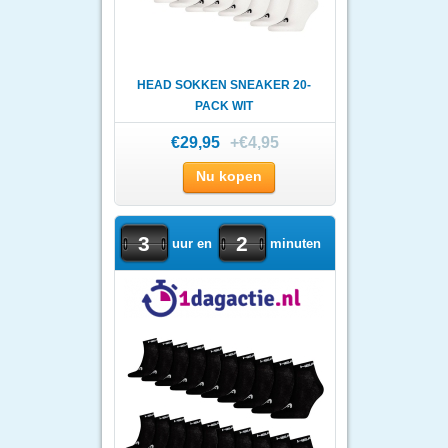
HEAD SOKKEN SNEAKER 20-
PACK WIT
€29,95
+€4,95
Nu kopen
3
2
uur en
minuten