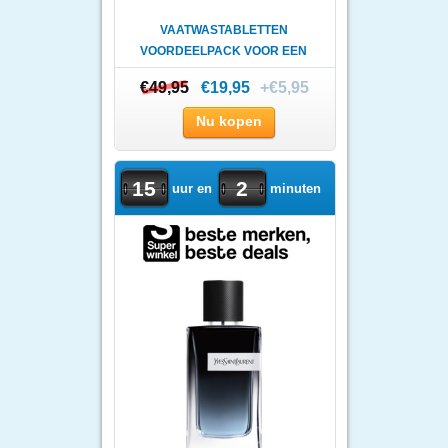
VAATWASTABLETTEN
VOORDEELPACK VOOR EEN
VOORDELIGE ..
€49,95
€49,95
€19,95
+€5,95
Nu kopen
15
2
uur en
minuten