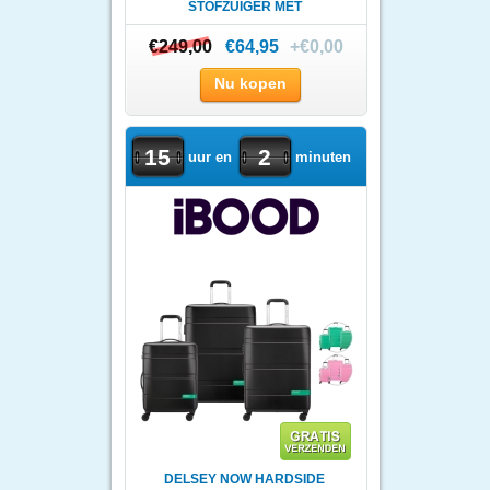
STOFZUIGER MET
BASISSTATION
€249,00
€249,00
€64,95
+€0,00
Nu kopen
15
2
uur en
minuten
DELSEY NOW HARDSIDE