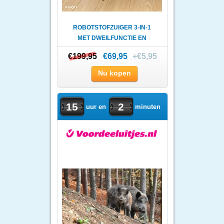
ROBOTSTOFZUIGER 3-IN-1
MET DWEILFUNCTIE EN
DOCKING..
€199,95
€199,95
€69,95
+€5,95
Nu kopen
15
2
uur en
minuten