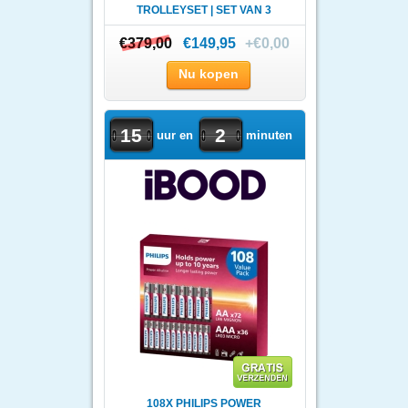
TROLLEYSET | SET VAN 3
€379,00
€379,00
€149,95
+€0,00
Nu kopen
15
2
uur en
minuten
108X PHILIPS POWER