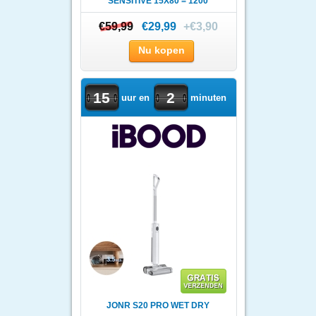
SENSITIVE 15X80 = 1200
STUKS
€59,99
€59,99
€29,99
+€3,90
Nu kopen
15
2
uur en
minuten
JONR S20 PRO WET DRY