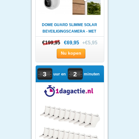
DOME GUARD SLIMME SOLAR
BEVEILIGINGSCAMERA - MET
A..
€199,95
€199,95
€69,95
+€5,95
Nu kopen
3
2
uur en
minuten