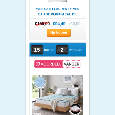
YVES SAINT LAURENT Y MEN
EAU DE PARFUM EAU DE
PARF..
€155,00
€155,00
€94,49
+€0,00
Nu kopen
15
2
uur en
minuten