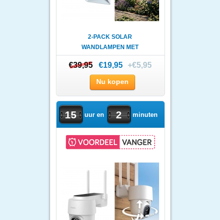
2-PACK SOLAR
WANDLAMPEN MET
BEWEGINGSSENSOR - KRAC..
€39,95
€39,95
€19,95
+€5,95
Nu kopen
15
2
uur en
minuten