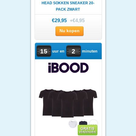
HEAD SOKKEN SNEAKER 20-
PACK ZWART
€29,95
+€4,95
Nu kopen
15
2
uur en
minuten