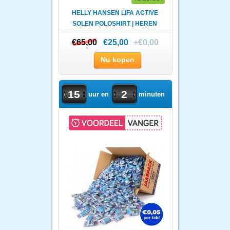
HELLY HANSEN LIFA ACTIVE
SOLEN POLOSHIRT | HEREN
€65,00
€65,00
€25,00
+€0,00
Nu kopen
15
2
uur en
minuten